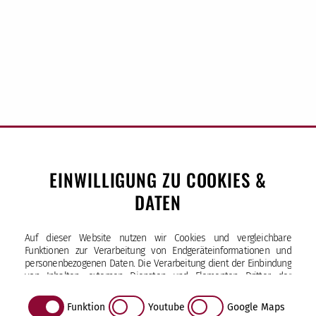
EINWILLIGUNG ZU COOKIES &
DATEN
Sankt-Ansgar-Schule
Auf dieser Website nutzen wir Cookies und vergleichbare
Bürgerweide 33 | 20535 Hamburg
Funktionen zur Verarbeitung von Endgeräteinformationen und
Tel (040) 25 17 34-10
personenbezogenen Daten. Die Verarbeitung dient der Einbindung
von Inhalten, externen Diensten und Elementen Dritter, der
Fax (040) 25 17 34-29
statistischen Analyse/Messung, personalisierten Werbung sowie
sekretariat
@sas.kseh
.de
der Einbindung sozialer Medien. Je nach Funktion werden dabei
Öffnungszeiten
Funktion
Youtube
Google Maps
Daten an Dritte weitergegeben und von diesen verarbeitet. Diese