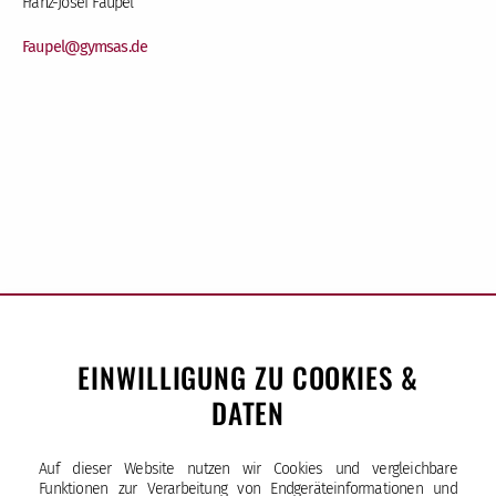
Franz-Josef Faupel
Faupel
@gymsas
.de
EINWILLIGUNG ZU COOKIES &
DATEN
Sankt-Ansgar-Schule
Auf dieser Website nutzen wir Cookies und vergleichbare
Bürgerweide 33 | 20535 Hamburg
Funktionen zur Verarbeitung von Endgeräteinformationen und