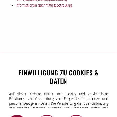
Informationen Nachmittagsbetreuung
EINWILLIGUNG ZU COOKIES &
DATEN
Sankt-Ansgar-Schule
Auf dieser Website nutzen wir Cookies und vergleichbare
Bürgerweide 33 | 20535 Hamburg
Funktionen zur Verarbeitung von Endgeräteinformationen und
Tel (040) 25 17 34-10
personenbezogenen Daten. Die Verarbeitung dient der Einbindung
von Inhalten, externen Diensten und Elementen Dritter, der
Fax (040) 25 17 34-29
statistischen Analyse/Messung, personalisierten Werbung sowie
sekretariat
@sas.kseh
.de