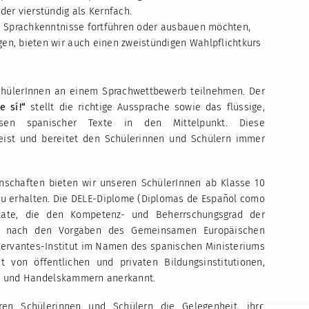
der vierstündig als Kernfach.
re Sprachkenntnisse fortführen oder ausbauen möchten,
en, bieten wir auch einen zweistündigen Wahlpflichtkurs
chülerInnen an einem Sprachwettbewerb teilnehmen. Der
e sí!“
stellt die richtige Aussprache sowie das flüssige,
lesen spanischer Texte in den Mittelpunkt. Diese
ist und bereitet den Schülerinnen und Schülern immer
schaften bieten wir unseren SchülerInnen ab Klasse 10
u erhalten. Die DELE-Diplome (Diplomas de Español como
ifikate, die den Kompetenz- und Beherrschungsgrad der
ch nach den Vorgaben des Gemeinsamen Europäischen
Cervantes-Institut im Namen des spanischen Ministeriums
t von öffentlichen und privaten Bildungsinstitutionen,
n und Handelskammern anerkannt.
n Schülerinnen und Schülern die Gelegenheit, ihre