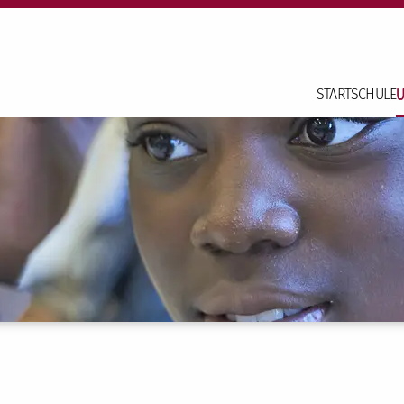
START
SCHULE
U