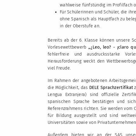
wahlweise fünfstündig im Profilfach o
Für Schülerinnen und Schüler, die ih
ohne Spanisch als Hauptfach zu beleg
in der Oberstufe an.
Bereits ab der 6. Klasse können unsere S
Vorlesewettbewerb
„¿Leo, leo? - ¡claro qu
fehlerfreie und ausdrucksstarke Vor
Herausforderung weckt den Wettbewerbsge
viel Freude.
Im Rahmen der angebotenen Arbeitsgemein
die Möglichkeit, das
DELE Sprachzertifikat
z
Lengua Extranjera) sind offizielle Zert
spanischen Sprache bestätigen und si
Referenzrahmens richten. Sie werden vom 
für Bildung ausgestellt und sind weltwei
Universitäten sowie von Privatunternehme
Außerdem bieten wir an der SAS unsere