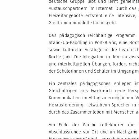
deutsche Gruppe lebt und lernt gemeins
Austauschpartnern im Internat. Durch das 
Freizeitangebote entsteht eine intensive,
Gastfamilienmodelle hinausgeht.
Das pädagogisch reichhaltige Programm u
Stand-Up-Paddling in Port-Blanc, eine Boot
sowie kulturelle Ausflüge in die histori
Roche-Jagu. Die Integration in den französi
und interkulturellen Übungen, fördert nich
der Schülerinnen und Schüler im Umgang mi
Ein zentrales pädagogisches Anliegen i
Gleichaltrigen aus Frankreich neue Pers
Kommunikation im Alltag zu ermöglichen. V
Herausforderung – etwa beim Sprechen in r
durch das Zusammenleben mit Menschen aus
Am Ende der Woche reflektieren die S
Abschlussrunde vor Ort und im Nachgang a