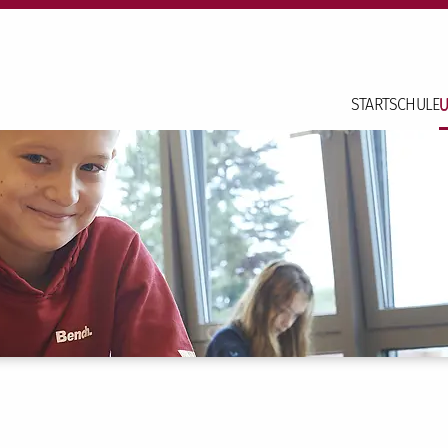
START
SCHULE
U