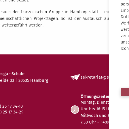
ich und sozial.
per
Ein
esuch der französischen Gruppe in Hamburg statt – mit
Dri
inschaftlichen Projekttagen. So ist der Austausch auf
Werb
g weitergeführt werden.
wer
vera
unse
Icon
nsgar-Schule
sekretariat
@sas.kseh
.d
eide 33 | 20535 Hamburg
Öffnungszeiten
Montag, Dienstag und Don
) 25 17 34-10
Uhr bis 16:15 Uhr
) 25 17 34-29
Mittwoch und Freitag:
7:30 Uhr – 14:00 Uhr