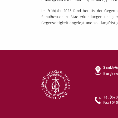
hinausgewachsen“ sind – sprachlich, persönl
Im Frühjahr 2025 fand bereits der Gegenb
Schulbesuchen, Stadterkundungen und geme
Gegenseitigkeit angelegt und soll langfristi
Sankt-A
Bürgerw
Tel (040
Fax (040