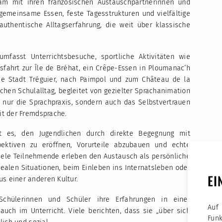
am mit ihren französischen Austauschpartnerinnen und
gemeinsame Essen, feste Tagesstrukturen und vielfältige
 authentische Alltagserfahrung, die weit über klassische
mfasst Unterrichtsbesuche, sportliche Aktivitäten wie
sfahrt zur Île de Bréhat, ein Crêpe-Essen in Ploumanac’h
sche Stadt Tréguier, nach Paimpol und zum Château de la
schen Schulalltag, begleitet von gezielter Sprachanimation
t nur die Sprachpraxis, sondern auch das Selbstvertrauen
t der Fremdsprache.
st es, den Jugendlichen durch direkte Begegnung mit
pektiven zu eröffnen, Vorurteile abzubauen und echte
iele Teilnehmende erleben den Austausch als persönliche
ealen Situationen, beim Einleben ins Internatsleben oder
EI
 einer anderen Kultur.
chülerinnen und Schüler ihre Erfahrungen in einer
Auf
uch im Unterricht. Viele berichten, dass sie „über sich
Fun