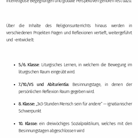
Interreligiöse Begegnungen und globale Perspektiven gehören fest dazu.
Über die Inhalte des Religionsunterrichts hinaus werden in
verschiedenen Projekten Fragen und Reflexionen vertieft, weitergeführt
und -entwickelt:
5./6. Klasse
: Liturgisches Lernen, in welchem die Bewegung im
liturgischen Raum eingeübt wird.
7./10./VS und Abiturientia:
Besinnungstage, in denen der
persönlichen Reflexion Raum gegeben wird.
8. Klasse:
„3x3-Stunden Mensch sein für andere“ — ignatianischer
Schwerpunkt
10. Klasse:
ein dreiwöchiges Sozialpraktikum, welches mit den
Besinnungstagen abgeschlossen wird