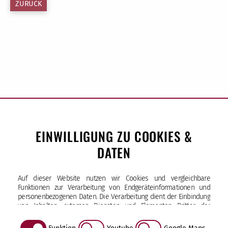
ZURÜCK
EINWILLIGUNG ZU COOKIES &
DATEN
Sankt-Ansgar-Schule
Auf dieser Website nutzen wir Cookies und vergleichbare
Bürgerweide 33 | 20535 Hamburg
Funktionen zur Verarbeitung von Endgeräteinformationen und
Tel (040) 25 17 34-10
personenbezogenen Daten. Die Verarbeitung dient der Einbindung
von Inhalten, externen Diensten und Elementen Dritter, der
Fax (040) 25 17 34-29
statistischen Analyse/Messung, personalisierten Werbung sowie
sekretariat
@sas.kseh
.de
der Einbindung sozialer Medien. Je nach Funktion werden dabei
Öffnungszeiten