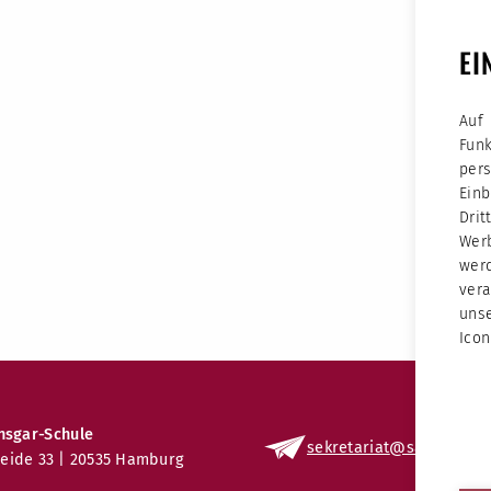
EI
Auf
Fun
per
Ein
Dri
Werb
wer
vera
unse
Icon
nsgar-Schule
sekretariat
@sas.kseh
.d
eide 33 | 20535 Hamburg