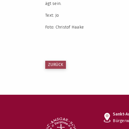
ägt sein.
Text: Jo
Foto: Christof Haake
ZURÜCK
Sankt-A
Bürgerw