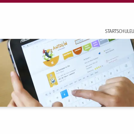
START
SCHULE
U