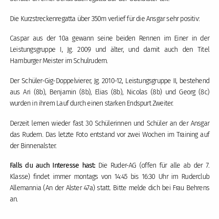
Die Kurzstreckenregatta über 350m verlief für die Ansgar sehr positiv:
Caspar aus der 10a gewann seine beiden Rennen im Einer in der
Leistungsgruppe I, Jg. 2009 und älter, und damit auch den Titel
Hamburger Meister im Schulrudern.
Der Schüler-Gig-Doppelvierer, Jg. 2010-12, Leistungsgruppe II, bestehend
aus Ari (8b), Benjamin (8b), Elias (8b), Nicolas (8b) und Georg (8c)
wurden in ihrem Lauf durch einen starken Endspurt Zweiter.
Derzeit lernen wieder fast 30 Schülerinnen und Schüler an der Ansgar
das Rudern. Das letzte Foto entstand vor zwei Wochen im Training auf
der Binnenalster.
Falls du auch Interesse hast:
Die Ruder-AG (offen für alle ab der 7.
Klasse) findet immer montags von 14:45 bis 16:30 Uhr im Ruderclub
Allemannia (An der Alster 47a) statt. Bitte melde dich bei Frau Behrens
an.