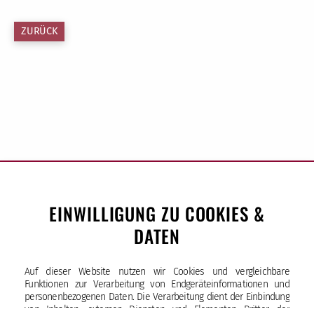
ZURÜCK
EINWILLIGUNG ZU COOKIES &
DATEN
Sankt-Ansgar-Schule
Auf dieser Website nutzen wir Cookies und vergleichbare
Bürgerweide 33 | 20535 Hamburg
Funktionen zur Verarbeitung von Endgeräteinformationen und
Tel (040) 25 17 34-10
personenbezogenen Daten. Die Verarbeitung dient der Einbindung
von Inhalten, externen Diensten und Elementen Dritter, der
Fax (040) 25 17 34-29