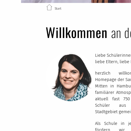
Start
Willkommen
an d
Liebe Schülerinne
liebe Eltern, liebe
herzlich wil
Homepage der San
Mitten in Hamb
familiärer Atmos
aktuell fast 75
Schüler aus
Stadtgebiet geme
Als Schule in je
fördern wir d