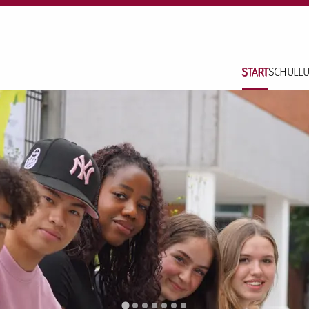
START
SCHULE
U