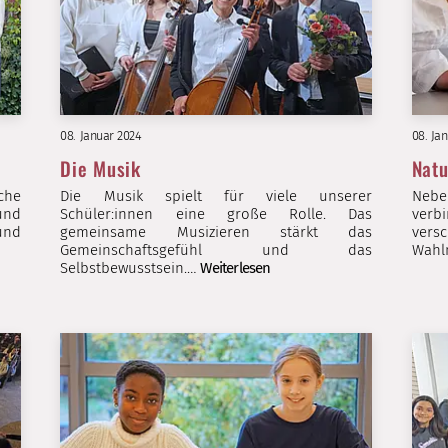
08. Januar 2024
08. Ja
Die Musik
Natu
che
Die Musik spielt für viele unserer
Nebe
und
Schüler:innen eine große Rolle. Das
verb
 und
gemeinsame Musizieren stärkt das
ver
Gemeinschaftsgefühl und das
Wahlm
Selbstbewusstsein.…
Weiterlesen